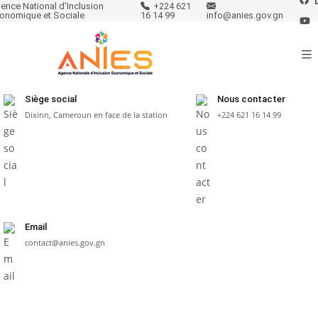
ence National d'Inclusion
+224 621
onomique et Sociale
16 14 99
info@anies.gov.gn
Siège social
Nous contacter
Dixinn, Cameroun en face de la station
+224 621 16 14 99
Email
contact@anies.gov.gn