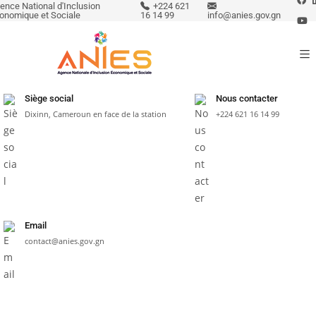
ence National d'Inclusion
+224 621
onomique et Sociale
16 14 99
info@anies.gov.gn
Siège social
Nous contacter
Dixinn, Cameroun en face de la station
+224 621 16 14 99
Email
contact@anies.gov.gn