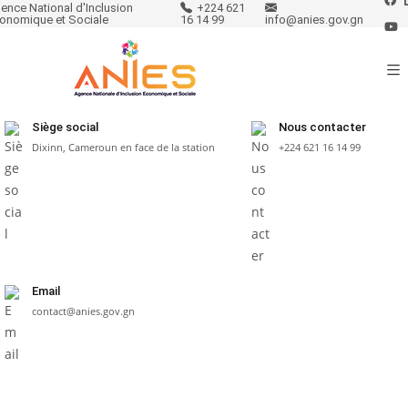
ence National d'Inclusion
+224 621
onomique et Sociale
16 14 99
info@anies.gov.gn
Siège social
Nous contacter
Dixinn, Cameroun en face de la station
+224 621 16 14 99
Email
contact@anies.gov.gn