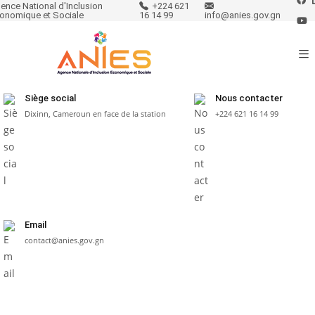
ence National d'Inclusion
+224 621
onomique et Sociale
16 14 99
info@anies.gov.gn
Siège social
Nous contacter
Dixinn, Cameroun en face de la station
+224 621 16 14 99
Email
contact@anies.gov.gn