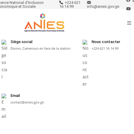
ence National d'Inclusion
+224 621
onomique et Sociale
16 14 99
info@anies.gov.gn
Siège social
Nous contacter
Dixinn, Cameroun en face de la station
+224 621 16 14 99
Email
contact@anies.gov.gn