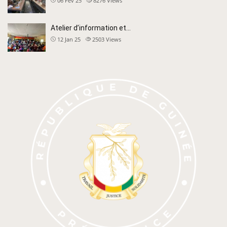
06 Fév 25
8276
Views
Atelier d’information et…
12 Jan 25
2503
Views